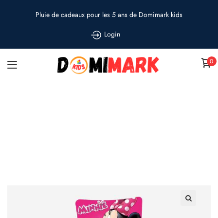
Pluie de cadeaux pour les 5 ans de Domimark kids
Login
0
Parure de lit Minnie
Accueil
»
Shop
»
Parure de lit Minnie