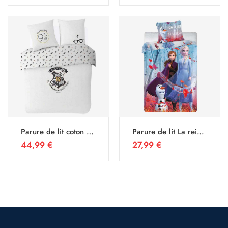
Parure de lit coton 2
Parure de lit La reine
personnes Harry
des neiges
44,99
€
27,99
€
Potter