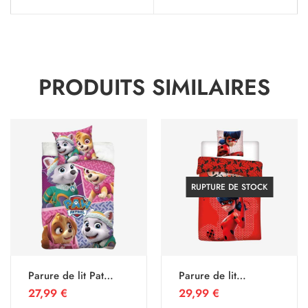
PRODUITS SIMILAIRES
RUPTURE DE STOCK
Parure de lit Pat
Parure de lit
patrouille fille
Miraculous
27,99
€
29,99
€