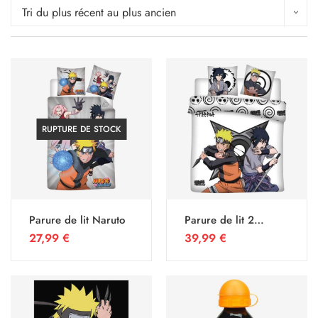
Tri du plus récent au plus ancien
RUPTURE DE STOCK
Parure de lit Naruto
Parure de lit 2
personnes Naruto
27,99
€
39,99
€