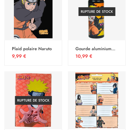
RUPTURE DE STOCK
Plaid polaire Naruto
Gourde aluminium
500ML Naruto
9,99
€
10,99
€
RUPTURE DE STOCK