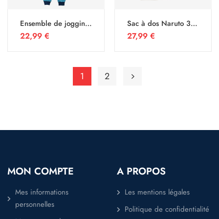
Ensemble de jogging
Sac à dos Naruto 38
Naruto
cm
22,99
€
27,99
€
1
2
MON COMPTE
A PROPOS
Mes informations
Les mentions légales
personnelles
Politique de confidentialité