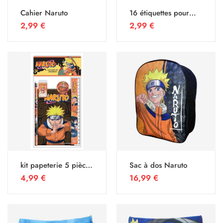
Cahier Naruto
16 étiquettes pour
cahier Naruto
2,99
€
2,99
€
kit papeterie 5 pièces
Sac à dos Naruto
Naruto
4,99
€
16,99
€